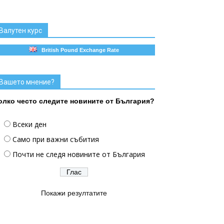
Валутен курс
British Pound Exchange Rate
Вашето мнение?
олко често следите новините от България?
Всеки ден
Само при важни събития
Почти не следя новините от България
Покажи резултатите