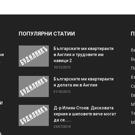
ПОПУЛЯРНИ СТАТИИ
П
Българските ми квартиранти
В
ни
в Англия и трудовите им
Б
,
навици 2
10/12/2013
П
Б
Българските ми квартиранти
и делата им в Англия
С
01/10/2013
Е
 И
М
Д-р Илиян Стоев: Дисковата
Т
херния и шиповете вече могат
да се…...
М
25/07/2014
,