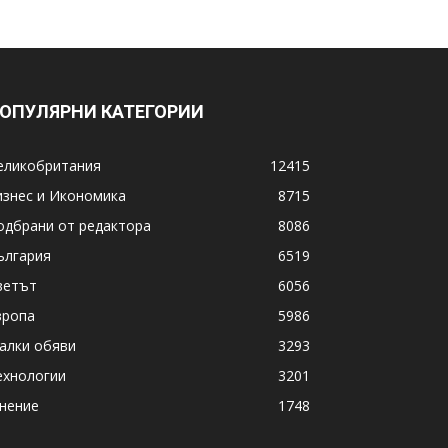
ОПУЛЯРНИ КАТЕГОРИИ
еликобритания
12415
изнес и Икономика
8715
одбрани от редактора
8086
ългария
6519
ветът
6056
вропа
5986
алки обяви
3293
ехнологии
3201
нение
1748