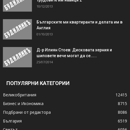
10/12/2013
Българските ми квартиранти и делата им в
Англия
01/10/2013
Д-р Илиян Стоев: Дисковата херния и
шиповете вече могат да се…...
25/07/2014
ПОПУЛЯРНИ КАТЕГОРИИ
Великобритания
12415
Бизнес и Икономика
8715
Подбрани от редактора
8086
България
6519
Светът
6056