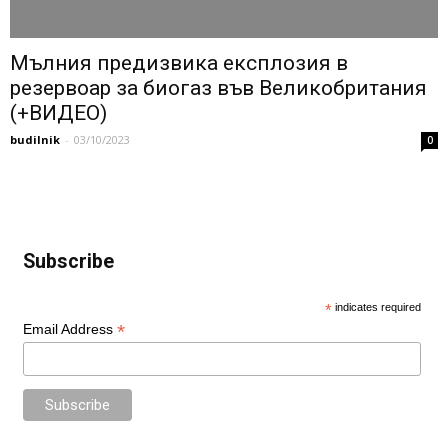
Мълния предизвика експлозия в
резeрвоар за биогаз във Великобритания
(+ВИДЕО)
budilnik
-
03/10/2023
0
Subscribe
*
indicates required
*
Email Address