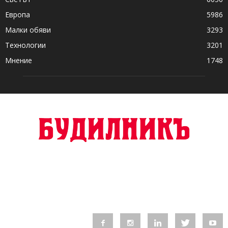
Европа
5986
Малки обяви
3293
Технологии
3201
Мнение
1748