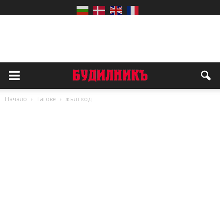
Начало
Тагове
жълт код