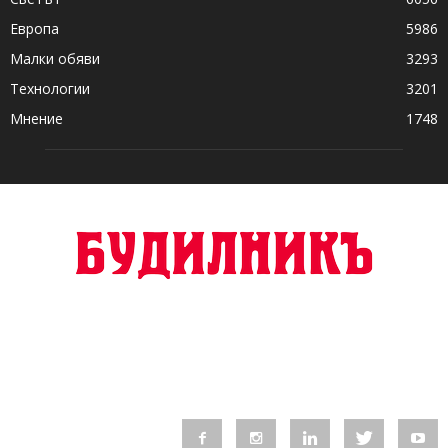
Европа
5986
Малки обяви
3293
Технологии
3201
Мнение
1748