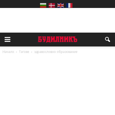
Начало
Тагове
здравословно образование