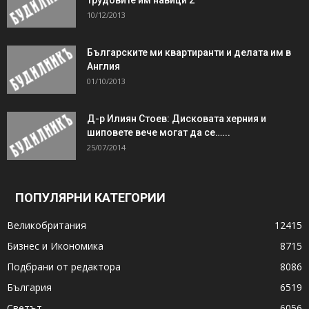
10/12/2013
Българските ми квартиранти и делата им в
Англия
01/10/2013
Д-р Илиян Стоев: Дисковата херния и
шиповете вече могат да се…...
25/07/2014
ПОПУЛЯРНИ КАТЕГОРИИ
Великобритания
12415
Бизнес и Икономика
8715
Подбрани от редактора
8086
България
6519
Светът
6056