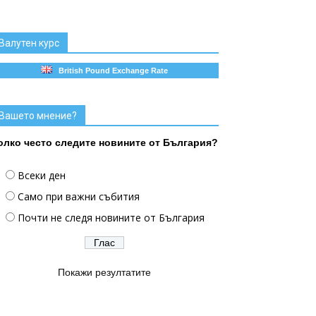
Валутен курс
British Pound Exchange Rate
Вашето мнение?
олко често следите новините от България?
Всеки ден
Само при важни събития
Почти не следя новините от България
Покажи резултатите