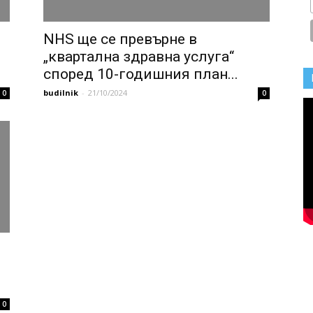
NHS ще се превърне в
„квартална здравна услуга“
според 10-годишния план...
budilnik
-
21/10/2024
0
0
0