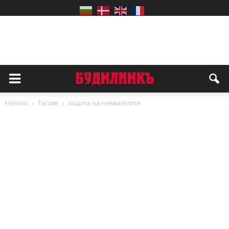
Начало
Тагове
защита на наемателите