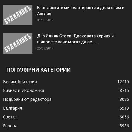
Българските ми квартиранти и делата им в
Англия
01/10/2013
Д-р Илиян Стоев: Дисковата херния и
шиповете вече могат да се…...
25/07/2014
ПОПУЛЯРНИ КАТЕГОРИИ
Великобритания
12415
Бизнес и Икономика
8715
Подбрани от редактора
8086
България
6519
Светът
6056
Европа
5986