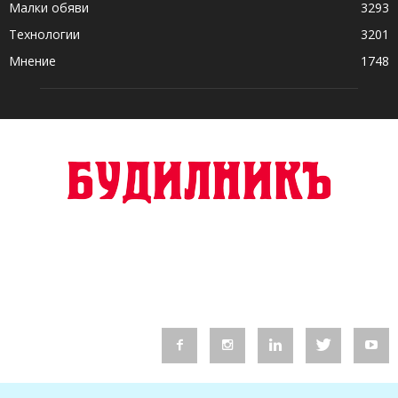
Малки обяви
3293
Технологии
3201
Мнение
1748