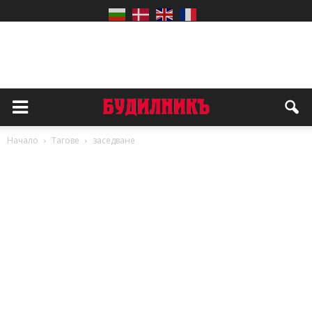
Начало
Тагове
заседване