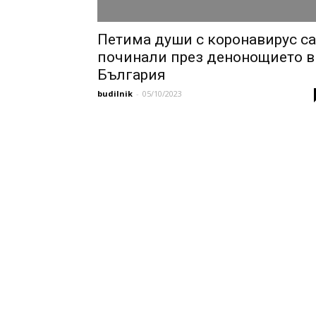
Петима души с коронавирус са
починали през денонощието в
България
budilnik
-
05/10/2023