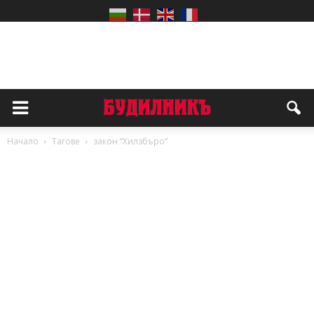
Начало
Тагове
закон “Хилзбъро”