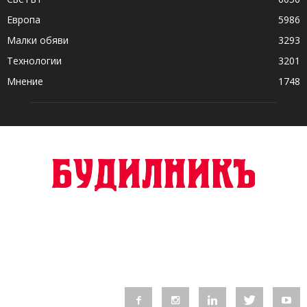
Европа
5986
Малки обяви
3293
Технологии
3201
Мнение
1748