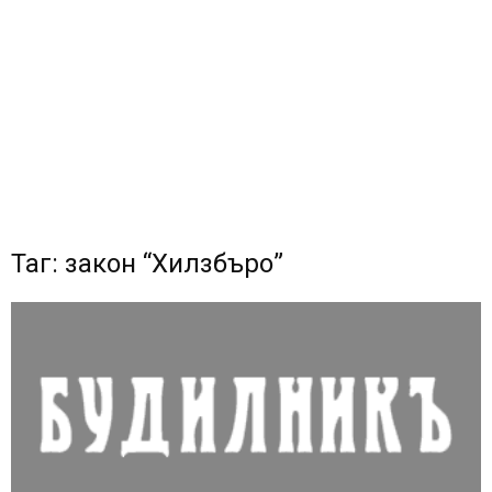
Таг: закон “Хилзбъро”