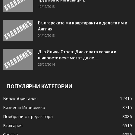
10/12/2013
Българските ми квартиранти и делата им в
Англия
01/10/2013
Д-р Илиян Стоев: Дисковата херния и
шиповете вече могат да се…...
25/07/2014
ПОПУЛЯРНИ КАТЕГОРИИ
Великобритания
12415
Бизнес и Икономика
8715
Подбрани от редактора
8086
България
6519
Светът
6056