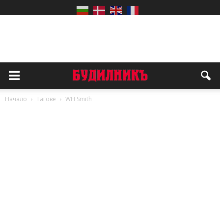
Начало
Тагове
WH Smith