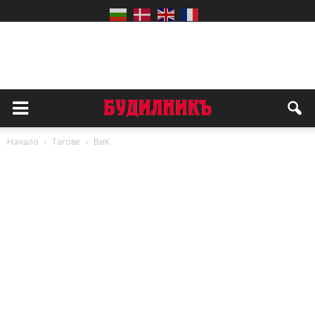
Начало
Тагове
ВиК