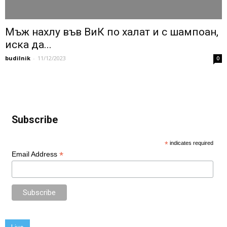
Мъж нахлу във ВиК по халат и с шампоан,
иска да...
budilnik
-
11/12/2023
0
Subscribe
*
indicates required
*
Email Address