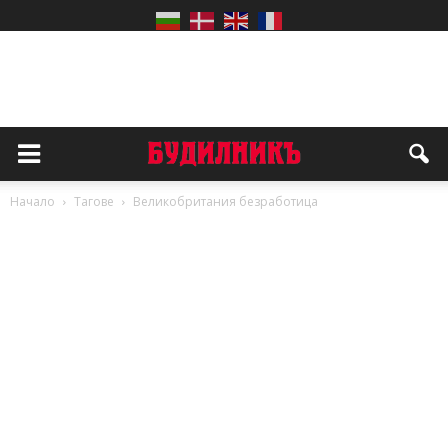
Начало
Тагове
Великобритания безработица