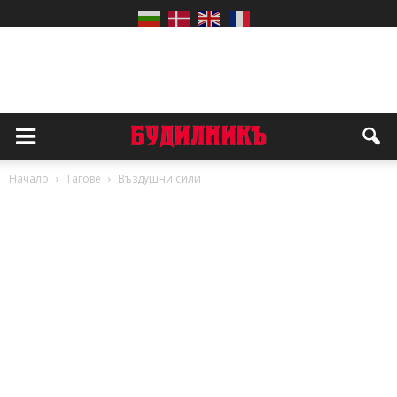
Начало
Тагове
Въздушни сили