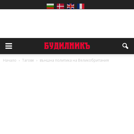
Начало
Тагове
външна политика на Великобритания