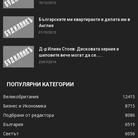
10/12/2013
Българските ми квартиранти и делата им в
Англия
01/10/2013
Д-р Илиян Стоев: Дисковата херния и
шиповете вече могат да се…...
25/07/2014
ПОПУЛЯРНИ КАТЕГОРИИ
Великобритания
12415
Бизнес и Икономика
8715
Подбрани от редактора
8086
България
6519
Светът
6056