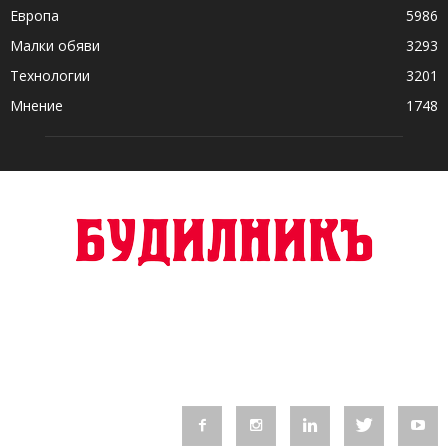
Европа
5986
Малки обяви
3293
Технологии
3201
Мнение
1748