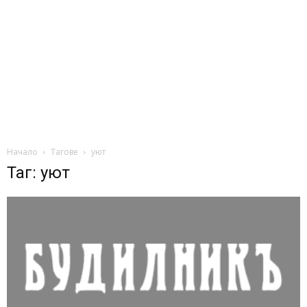
Начало
Тагове
уют
Таг: уют