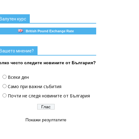
Валутен курс
British Pound Exchange Rate
Вашето мнение?
олко често следите новините от България?
Всеки ден
Само при важни събития
Почти не следя новините от България
Покажи резултатите