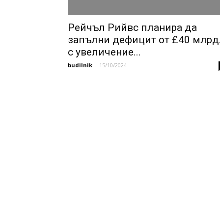
Рейчъл Рийвс планира да
запълни дефицит от £40 млрд
с увеличение...
budilnik
-
15/10/2024