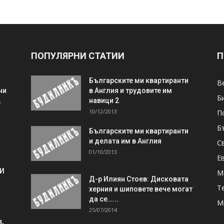
ПОПУЛЯРНИ СТАТИИ
П
Българските ми квартиранти
В
ни
в Англия и трудовите им
Б
,
навици 2
10/12/2013
П
Б
Българските ми квартиранти
и делата им в Англия
С
01/10/2013
Е
 И
М
Д-р Илиян Стоев: Дисковата
Т
херния и шиповете вече могат
да се…...
М
25/07/2014
,