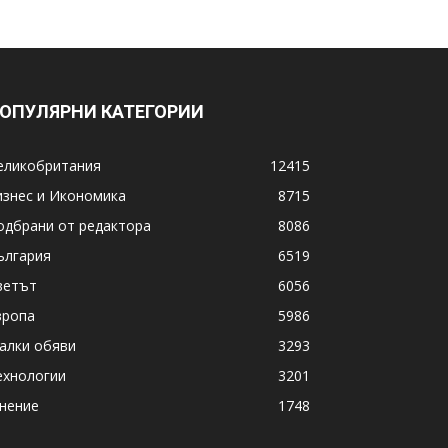
ОПУЛЯРНИ КАТЕГОРИИ
еликобритания
12415
изнес и Икономика
8715
одбрани от редактора
8086
ългария
6519
ветът
6056
вропа
5986
алки обяви
3293
ехнологии
3201
нение
1748