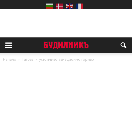
Начало
Тагове
устойчиво авиационно гориво