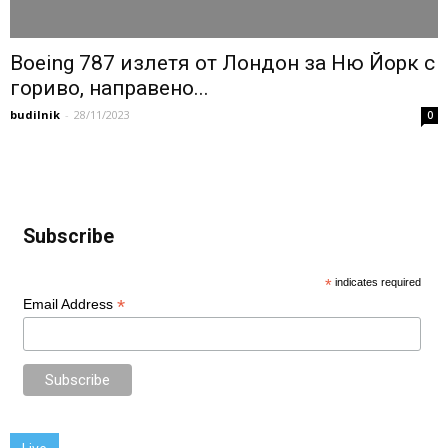
Boeing 787 излетя от Лондон за Ню Йорк с
гориво, направено...
budilnik
-
28/11/2023
0
Subscribe
*
indicates required
*
Email Address