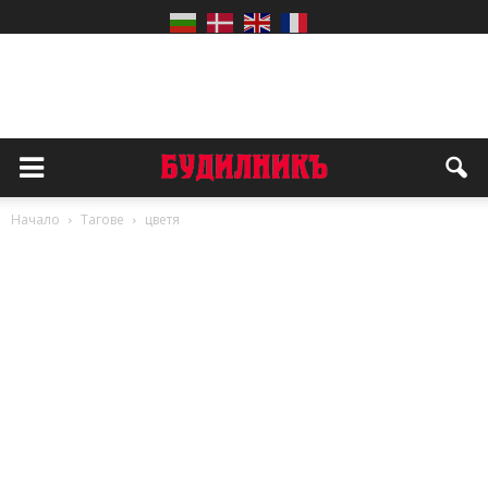
Начало
Тагове
цветя