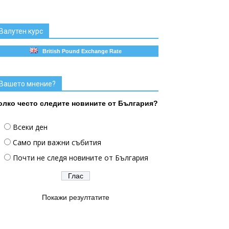
Валутен курс
British Pound Exchange Rate
Вашето мнение?
олко често следите новините от България?
Всеки ден
Само при важни събития
Почти не следя новините от България
Покажи резултатите