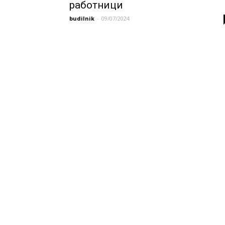
работници
budilnik
-
09/07/2024