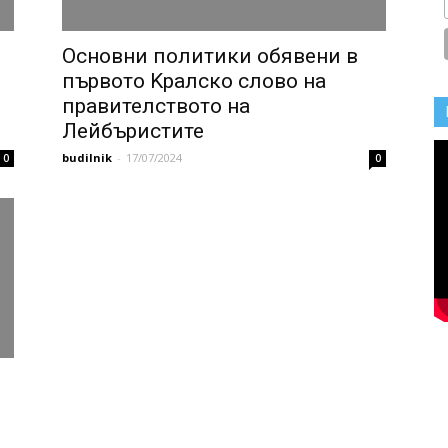
Основни политики обявени в
първото Kралско слово на
правителството на
Лейбъристите
budilnik
-
17/07/2024
0
0