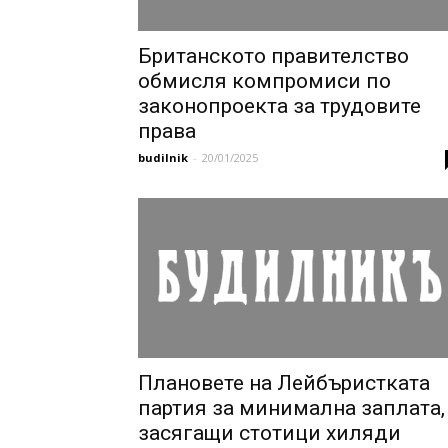
Британското правителство
обмисля компромиси по
законопроекта за трудовите
права
budilnik
-
20/01/2025
Плановете на Лейбъристката
партия за минимална заплата,
засягащи стотици хиляди