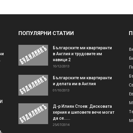
ПОПУЛЯРНИ СТАТИИ
П
Българските ми квартиранти
В
ни
в Англия и трудовите им
Б
,
навици 2
10/12/2013
П
Б
Българските ми квартиранти
и делата им в Англия
С
01/10/2013
Е
 И
М
Д-р Илиян Стоев: Дисковата
Т
херния и шиповете вече могат
да се…...
М
25/07/2014
,