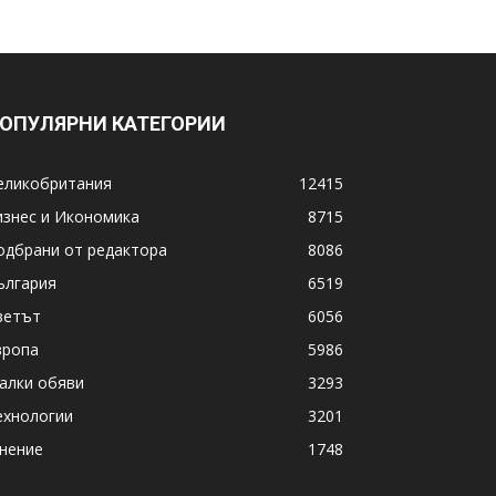
ОПУЛЯРНИ КАТЕГОРИИ
еликобритания
12415
изнес и Икономика
8715
одбрани от редактора
8086
ългария
6519
ветът
6056
вропа
5986
алки обяви
3293
ехнологии
3201
нение
1748