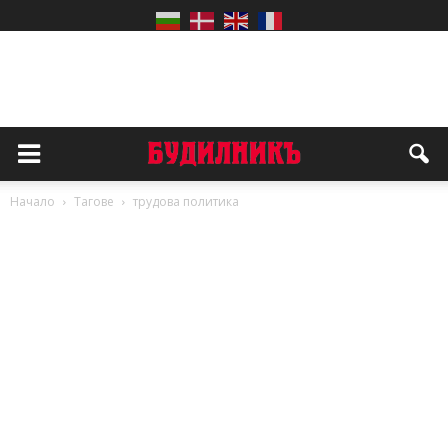
Начало
Тагове
трудова политика