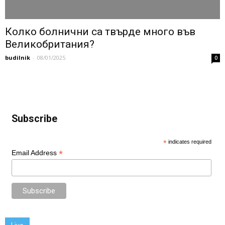
Колко болнични са твърде много във
Великобритания?
budilnik
-
08/01/2025
0
Subscribe
*
indicates required
*
Email Address