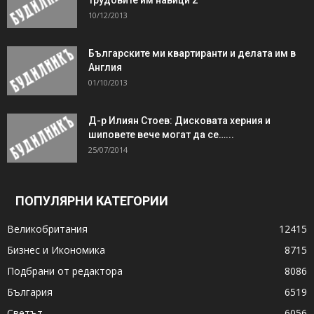
10/12/2013
Българските ми квартиранти и делата им в
Англия
01/10/2013
Д-р Илиян Стоев: Дисковата херния и
шиповете вече могат да се…...
25/07/2014
ПОПУЛЯРНИ КАТЕГОРИИ
Великобритания
12415
Бизнес и Икономика
8715
Подбрани от редактора
8086
България
6519
Светът
6056