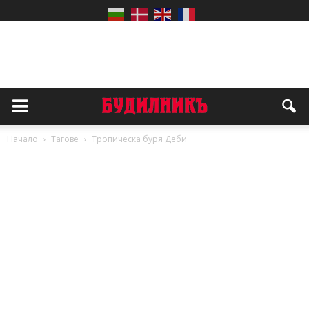
Начало
Тагове
Тропическа буря Деби