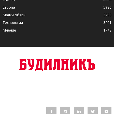
Европа
5986
Малки обяви
3293
Технологии
3201
Мнение
1748