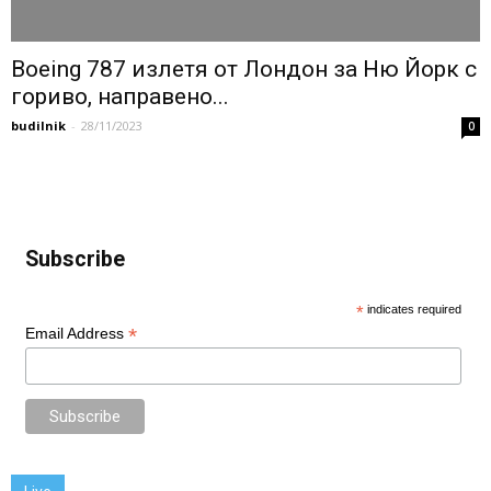
Boeing 787 излетя от Лондон за Ню Йорк с
гориво, направено...
budilnik
-
28/11/2023
0
Subscribe
*
indicates required
*
Email Address