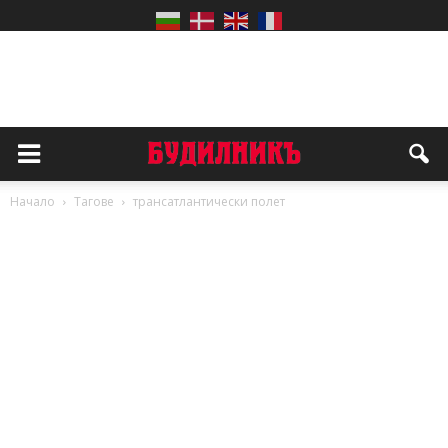
Начало
Тагове
трансатлантически полет