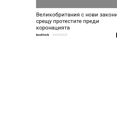
Великобритания с нови закон
срещу протестите преди
коронацията
budilnik
-
03/05/2023