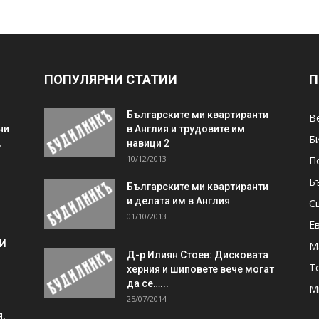
ПОПУЛЯРНИ СТАТИИ
П
Българските ми квартиранти
В
ни
в Англия и трудовите им
Б
,
навици 2
10/12/2013
П
Б
Българските ми квартиранти
и делата им в Англия
С
01/10/2013
Е
 И
М
Д-р Илиян Стоев: Дисковата
Т
херния и шиповете вече могат
да се…...
М
25/07/2014
,