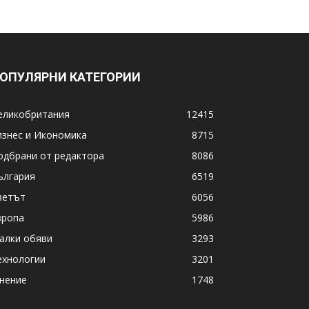
ОПУЛЯРНИ КАТЕГОРИИ
еликобритания
12415
изнес и Икономика
8715
одбрани от редактора
8086
ългария
6519
ветът
6056
вропа
5986
алки обяви
3293
ехнологии
3201
нение
1748