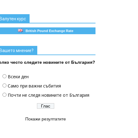
Валутен курс
British Pound Exchange Rate
Вашето мнение?
олко често следите новините от България?
Всеки ден
Само при важни събития
Почти не следя новините от България
Покажи резултатите