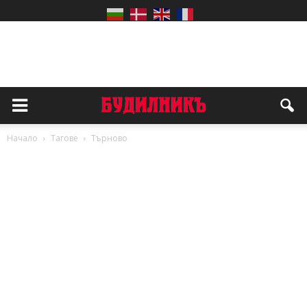
Начало
Тагове
Търново