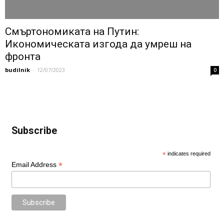
Смъртономиката на Путин:
Икономическата изгода да умреш на
фронта
budilnik
-
12/07/2023
0
Subscribe
*
indicates required
*
Email Address