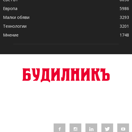
Европа
5986
Малки обяви
3293
Технологии
3201
Мнение
1748