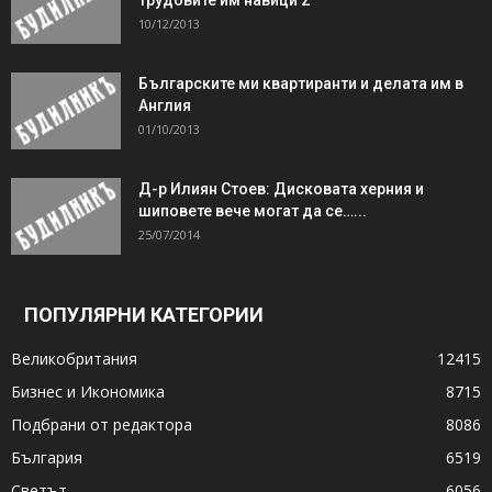
10/12/2013
Българските ми квартиранти и делата им в
Англия
01/10/2013
Д-р Илиян Стоев: Дисковата херния и
шиповете вече могат да се…...
25/07/2014
ПОПУЛЯРНИ КАТЕГОРИИ
Великобритания
12415
Бизнес и Икономика
8715
Подбрани от редактора
8086
България
6519
Светът
6056