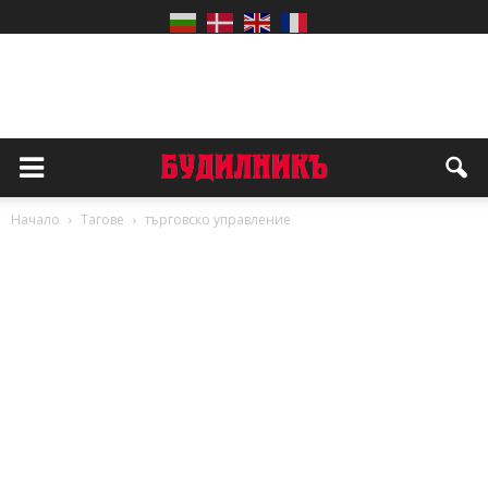
Начало
Тагове
търговско управление