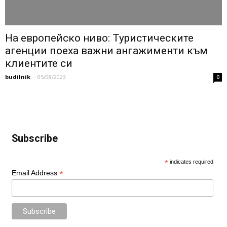
На европейско ниво: Туристическите
агенции поеха важни ангажименти към
клиентите си
budilnik
-
05/08/2023
0
Subscribe
*
indicates required
*
Email Address