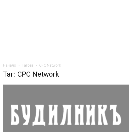
Начало
Тагове
СРС Network
Таг: СРС Network