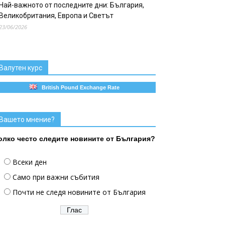
Най-важното от последните дни: България,
Великобритания, Европа и Светът
23/06/2026
Валутен курс
British Pound Exchange Rate
Вашето мнение?
олко често следите новините от България?
Всеки ден
Само при важни събития
Почти не следя новините от България