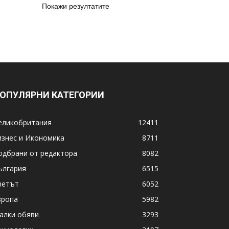
Покажи резултатите
ОПУЛЯРНИ КАТЕГОРИИ
еликобритания
12411
изнес и Икономика
8711
одбрани от редактора
8082
ългария
6515
ветът
6052
вропа
5982
алки обяви
3293