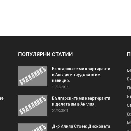
ПОПУЛЯРНИ СТАТИИ
П
Българските ми квартиранти
В
в Англия и трудовите им
Б
навици 2
10/12/2013
П
Б
те
Българските ми квартиранти
и делата им в Англия
С
01/10/2013
Е
М
Д-р Илиян Стоев: Дисковата