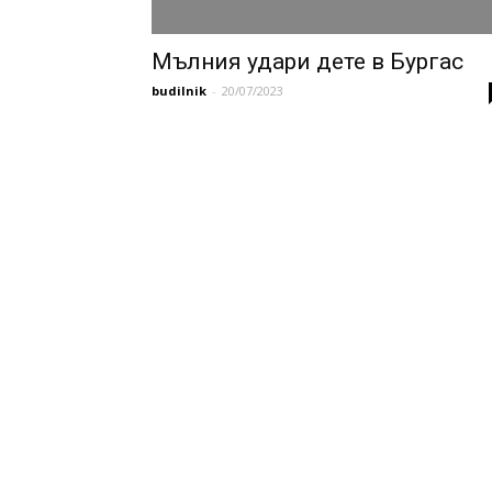
Мълния удари дете в Бургас
budilnik
-
20/07/2023