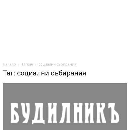
Начало
Тагове
социални събирания
Таг: социални събирания