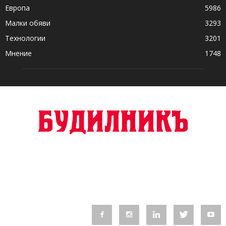
Европа
5986
Малки обяви
3293
Технологии
3201
Мнение
1748