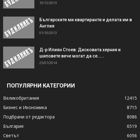
10/12/2013
Българските ми квартиранти и делата им в
Англия
01/10/2013
Д-р Илиян Стоев: Дисковата херния и
шиповете вече могат да се…...
25/07/2014
ПОПУЛЯРНИ КАТЕГОРИИ
Великобритания
12415
Бизнес и Икономика
8715
Подбрани от редактора
8086
България
6519
Светът
6056