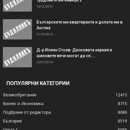
10/12/2013
Българските ми квартиранти и делата им в
Англия
01/10/2013
Д-р Илиян Стоев: Дисковата херния и
шиповете вече могат да се…...
25/07/2014
ПОПУЛЯРНИ КАТЕГОРИИ
Великобритания
12415
Бизнес и Икономика
8715
Подбрани от редактора
8086
България
6519
Светът
6056