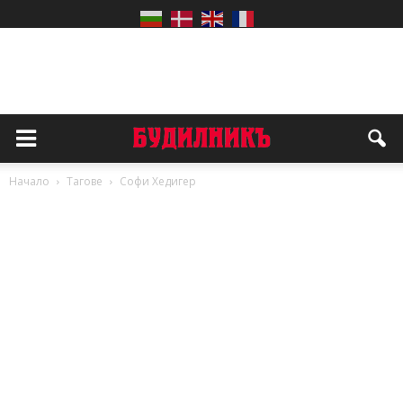
Начало
Тагове
Софи Хедигер