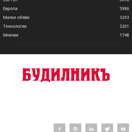
Европа
5986
Малки обяви
3293
Технологии
3201
Мнение
1748