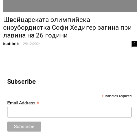
Швейцарската олимпийска
сноубордистка Софи Хедигер загина при
лавина на 26 години
budilnik
-
25/12/2024
0
Subscribe
*
indicates required
*
Email Address