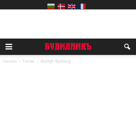
Начало
Тагове
SkyHigh Skydiving