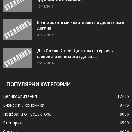
10/12/2013
Българските ми квартиранти и делата им в
Англия
01/10/2013
Д-р Илиян Стоев: Дисковата херния и
шиповете вече могат да се…...
25/07/2014
ПОПУЛЯРНИ КАТЕГОРИИ
Великобритания
12415
Бизнес и Икономика
8715
Подбрани от редактора
8086
България
6519
Светът
6056