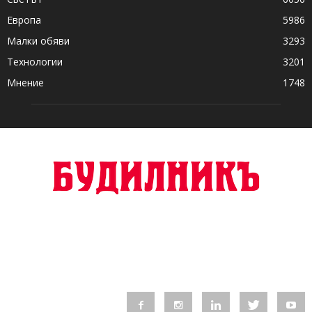
Европа
5986
Малки обяви
3293
Технологии
3201
Мнение
1748