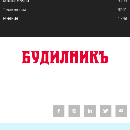
Малки обяви
3293
Технологии
3201
Мнение
1748