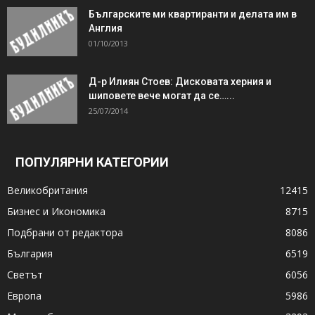
Българските ми квартиранти и делата им в
Англия
01/10/2013
Д-р Илиян Стоев: Дисковата херния и
шиповете вече могат да се…...
25/07/2014
ПОПУЛЯРНИ КАТЕГОРИИ
Великобритания
12415
Бизнес и Икономика
8715
Подбрани от редактора
8086
България
6519
Светът
6056
Европа
5986