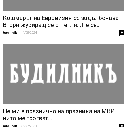
Кошмарът на Евровизия се задълбочава:
Втори журиращ се оттегля: „Не се...
budilnik
-
11/05/2024
0
Не ми е празнично на празника на МВР,
нито ме трогват...
budilnik
-
05/07/2023
0