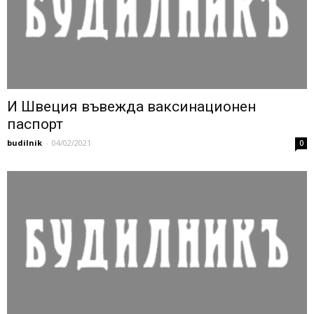
И Швеция въвежда ваксинационен
паспорт
budilnik
-
04/02/2021
0