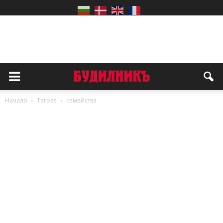
Начало
Тагове
семейства