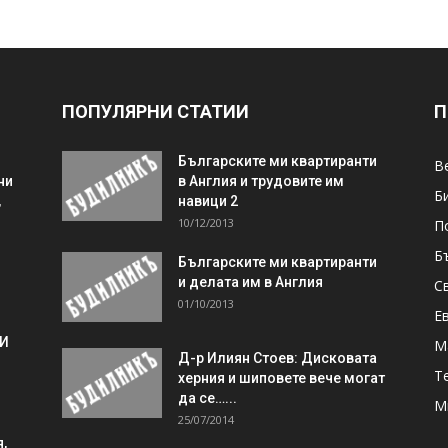
ПОПУЛЯРНИ СТАТИИ
П
Българските ми квартиранти
В
ни
в Англия и трудовите им
Б
,
навици 2
10/12/2013
П
Б
Българските ми квартиранти
и делата им в Англия
С
01/10/2013
Е
 И
М
Д-р Илиян Стоев: Дисковата
Т
херния и шиповете вече могат
да се…...
М
25/07/2014
,