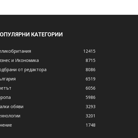
ОПУЛЯРНИ КАТЕГОРИИ
еликобритания
12415
изнес и Икономика
8715
одбрани от редактора
8086
ългария
6519
ветът
6056
вропа
5986
алки обяви
3293
ехнологии
3201
нение
1748