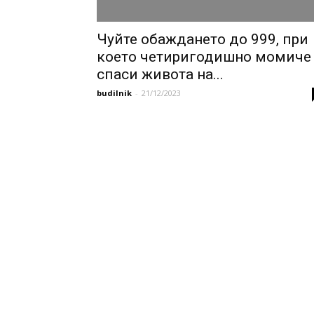
Чуйте обаждането до 999, при
което четиригодишно момиче
спаси живота на...
budilnik
-
21/12/2023