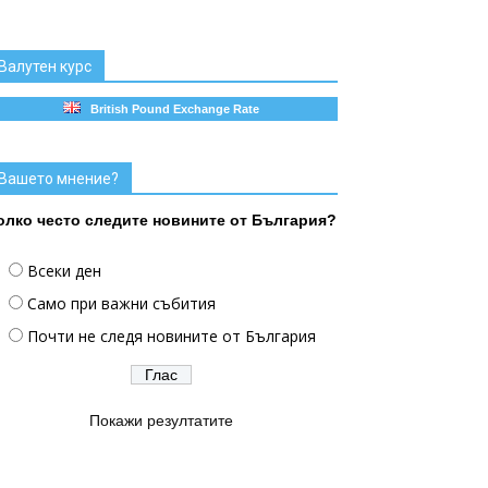
Валутен курс
British Pound Exchange Rate
Вашето мнение?
олко често следите новините от България?
Всеки ден
Само при важни събития
Почти не следя новините от България
Покажи резултатите