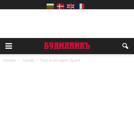
Начало
Тагове
Роко и неговите братя