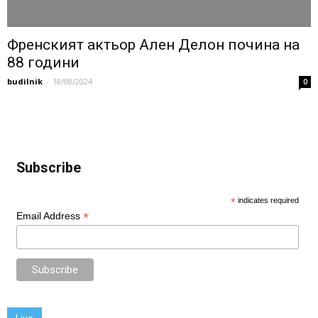
Френският актьор Ален Делон почина на
88 години
budilnik
-
18/08/2024
0
Subscribe
*
indicates required
*
Email Address