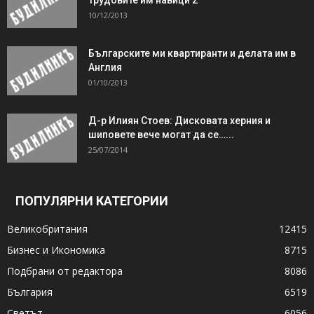
10/12/2013
Българските ми квартиранти и делата им в
Англия
01/10/2013
Д-р Илиян Стоев: Дисковата херния и
шиповете вече могат да се…...
25/07/2014
ПОПУЛЯРНИ КАТЕГОРИИ
Великобритания
12415
Бизнес и Икономика
8715
Подбрани от редактора
8086
България
6519
Светът
6056