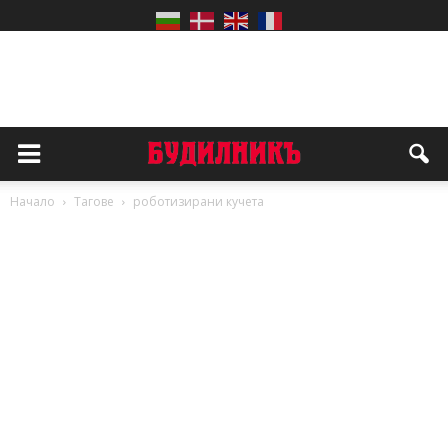
Начало
Тагове
роботизирани кучета