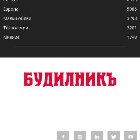
Европа
5986
Малки обяви
3293
Технологии
3201
Мнение
1748