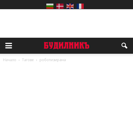
Начало
Тагове
роботизирана