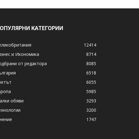
ОПУЛЯРНИ КАТЕГОРИИ
еликобритания
12414
изнес и Икономика
8714
одбрани от редактора
8085
ългария
6518
ветът
6055
вропа
5985
алки обяви
3293
ехнологии
3200
нение
1747