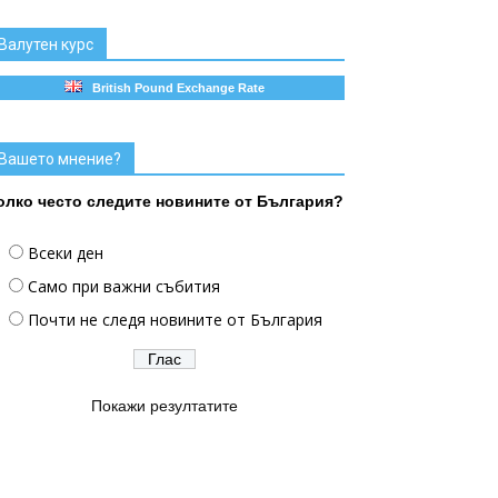
Валутен курс
British Pound Exchange Rate
Вашето мнение?
олко често следите новините от България?
Всеки ден
Само при важни събития
Почти не следя новините от България
Покажи резултатите