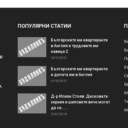
ПОПУЛЯРНИ СТАТИИ
П
Българските ми квартиранти
В
в Англия и трудовите им
Б
навици 2
 И
10/12/2013
П
Б
Българските ми квартиранти
и делата им в Англия
С
01/10/2013
Е
,
М
Д-р Илиян Стоев: Дисковата
Т
херния и шиповете вече могат
да се…...
М
25/07/2014