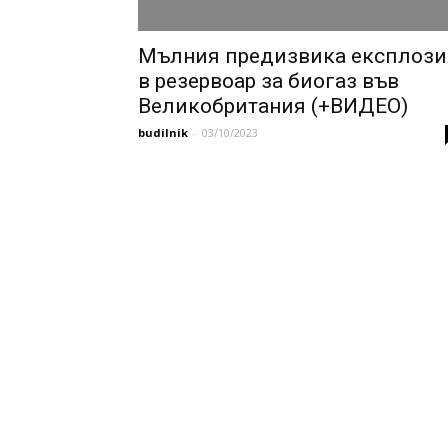
Мълния предизвика експлози
в резeрвоар за биогаз във
Великобритания (+ВИДЕО)
budilnik
-
03/10/2023