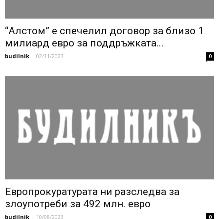
“Алстом” е спечелил договор за близо 1
милиард евро за поддръжката...
budilnik
-
02/11/2023
0
Европрокуратурата ни разследва за
злоупотреби за 492 млн. евро
budilnik
-
10/08/2023
0