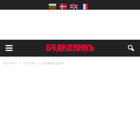
Начало
Тагове
развъждане