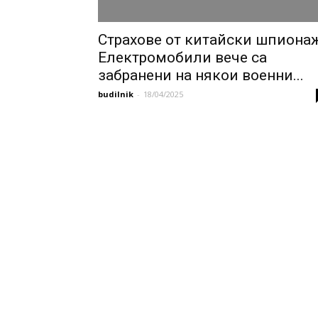
Страхове от китайски шпионаж
Електромобили вече са
забранени на някои военни...
budilnik
-
18/04/2025