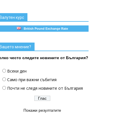
Валутен курс
British Pound Exchange Rate
Вашето мнение?
олко често следите новините от България?
Всеки ден
Само при важни събития
Почти не следя новините от България
Покажи резултатите