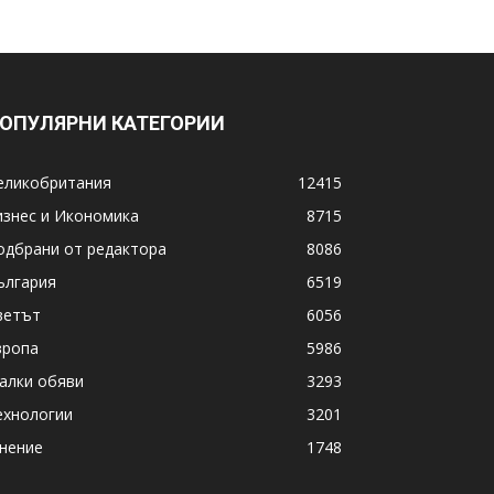
ОПУЛЯРНИ КАТЕГОРИИ
еликобритания
12415
изнес и Икономика
8715
одбрани от редактора
8086
ългария
6519
ветът
6056
вропа
5986
алки обяви
3293
ехнологии
3201
нение
1748