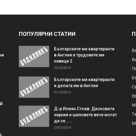
ПОПУЛЯРНИ СТАТИИ
П
Българските ми квартиранти
В
ни
в Англия и трудовите им
Б
,
навици 2
10/12/2013
П
Б
Българските ми квартиранти
и делата им в Англия
С
01/10/2013
Е
 И
М
Д-р Илиян Стоев: Дисковата
Т
херния и шиповете вече могат
да се…...
М
25/07/2014
,