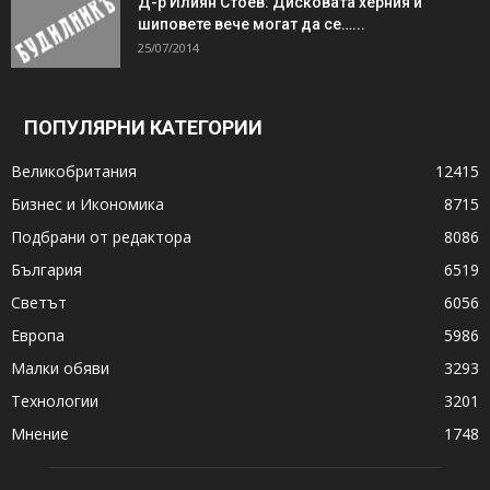
Д-р Илиян Стоев: Дисковата херния и
шиповете вече могат да се…...
25/07/2014
ПОПУЛЯРНИ КАТЕГОРИИ
Великобритания
12415
Бизнес и Икономика
8715
Подбрани от редактора
8086
България
6519
Светът
6056
Европа
5986
Малки обяви
3293
Технологии
3201
Мнение
1748