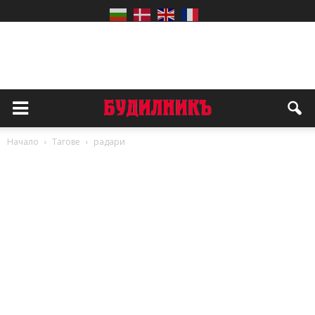
Начало
Тагове
радари