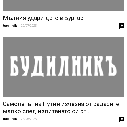
Мълния удари дете в Бургас
budilnik
-
20/07/2023
0
Самолетът на Путин изчезна от радарите
малко след излитането си от...
budilnik
-
24/06/2023
0