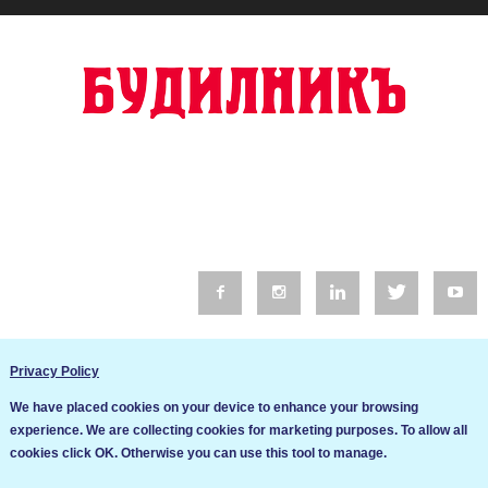
© 2016 Будилник. Всички права запазени.
Privacy Policy
Уебсайт изработка от Go Live UK
We have placed cookies on your device to enhance your browsing
Общи условия
experience. We are collecting cookies for marketing purposes. To allow all
Ние използваме бисквитки за да подобрим услугите си. Ако
cookies click OK. Otherwise you can use this tool to manage.
продължите да посещавате този сайт, ние приемаме, че се
Политика за сигурност и поверителност
съгласявате с използването им.