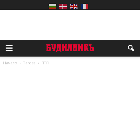
Начало
Тагове
ПТП