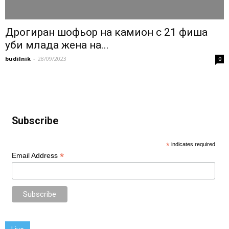
Дрогиран шофьор на камион с 21 фиша
уби млада жена на...
budilnik
-
28/09/2023
0
Subscribe
*
indicates required
*
Email Address