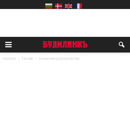
Начало
Тагове
психични разстройства