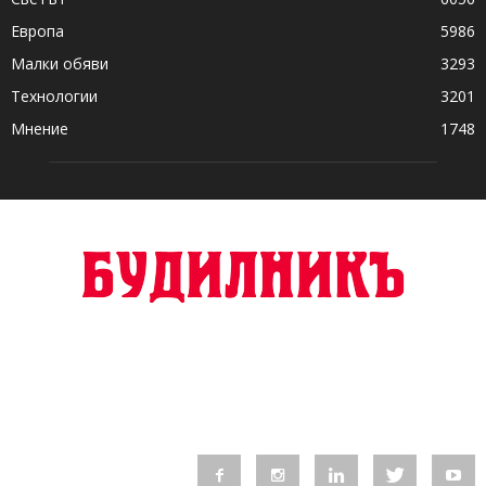
Европа
5986
Малки обяви
3293
Технологии
3201
Мнение
1748