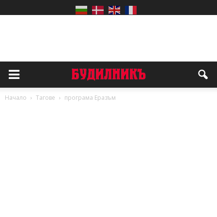
Начало
Тагове
програма Еразъм