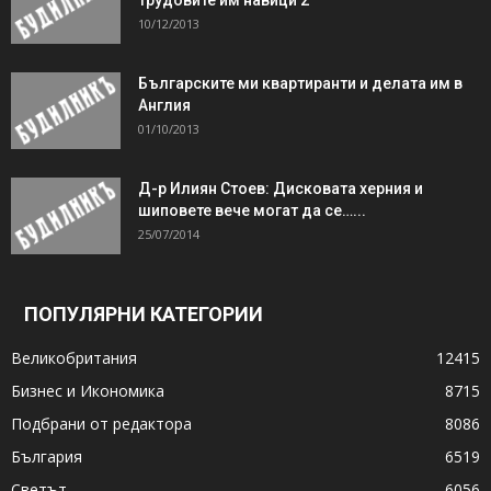
10/12/2013
Българските ми квартиранти и делата им в
Англия
01/10/2013
Д-р Илиян Стоев: Дисковата херния и
шиповете вече могат да се…...
25/07/2014
ПОПУЛЯРНИ КАТЕГОРИИ
Великобритания
12415
Бизнес и Икономика
8715
Подбрани от редактора
8086
България
6519
Светът
6056