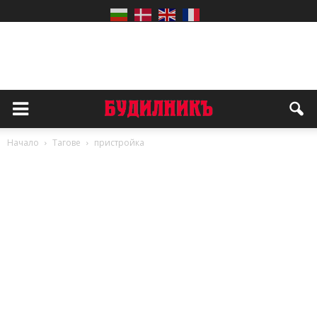
Начало
Тагове
пристройка