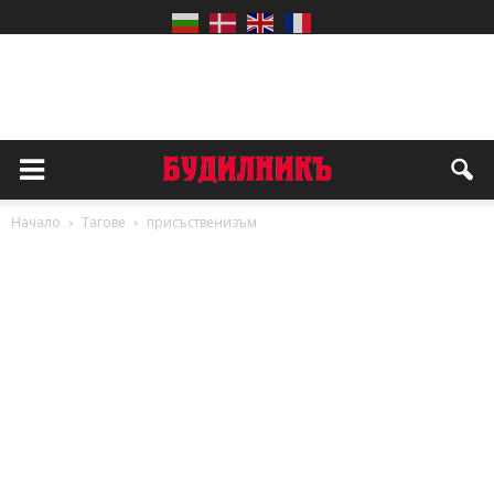
Начало
Тагове
присъственизъм