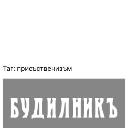
Таг: присъственизъм