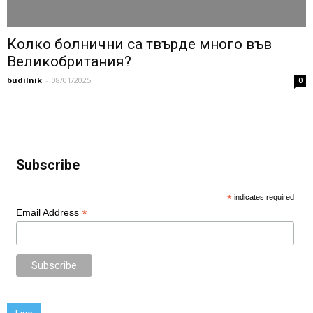
Колко болнични са твърде много във
Великобритания?
budilnik
-
08/01/2025
0
Subscribe
*
indicates required
*
Email Address