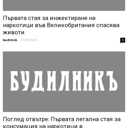
Първата стая за инжектиране на
наркотици във Великобритания спасява
животи
budilnik
-
31/03/2025
0
Поглед отвътре: Първата легална стая за
консумация на наркотици в