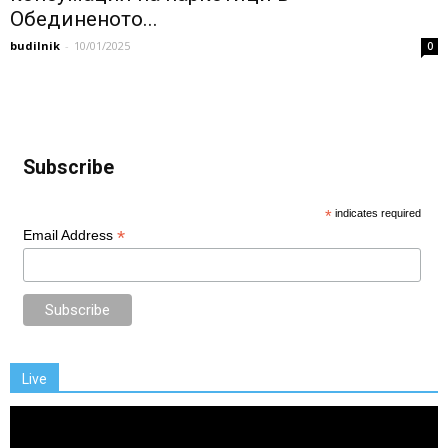
Обединеното...
budilnik
-
10/01/2025
0
Subscribe
*
indicates required
*
Email Address
Live