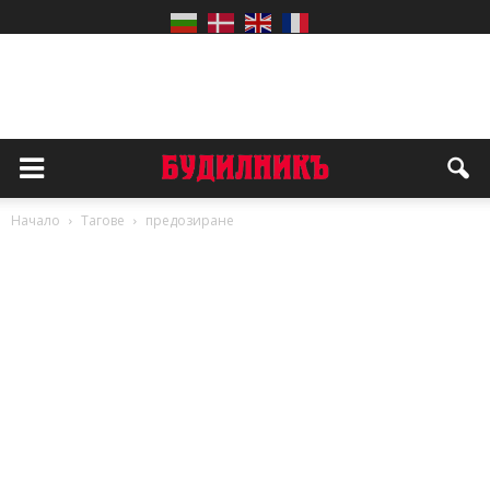
Начало
Тагове
предозиране