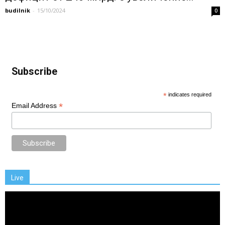
budilnik
-
15/10/2024
0
Subscribe
*
indicates required
*
Email Address
Live