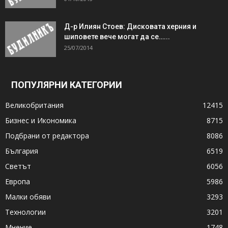
Д-р Илиян Стоев: Дисковата херния и
шиповете вече могат да се…...
25/07/2014
ПОПУЛЯРНИ КАТЕГОРИИ
Великобритания
12415
Бизнес и Икономика
8715
Подбрани от редактора
8086
България
6519
Светът
6056
Европа
5986
Малки обяви
3293
Технологии
3201
Мнение
1748