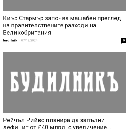
Киър Стармър започва мащабен преглед
на правителствените разходи на
Великобритания
budilnik
-
07/12/2024
0
Рейчъл Рийвс планира да запълни
дефицит от £40 млрд. с увеличение...