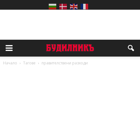
Начало
Тагове
правителствени разходи