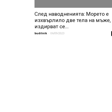
След наводненията: Морето е
изхвърлило две тела на мъже,
издирват се...
budilnik
-
06/09/2023