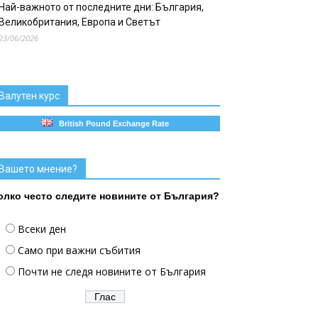
Най-важното от последните дни: България,
Великобритания, Европа и Светът
23/06/2026
Валутен курс
British Pound Exchange Rate
Вашето мнение?
олко често следите новините от България?
Всеки ден
Само при важни събития
Почти не следя новините от България