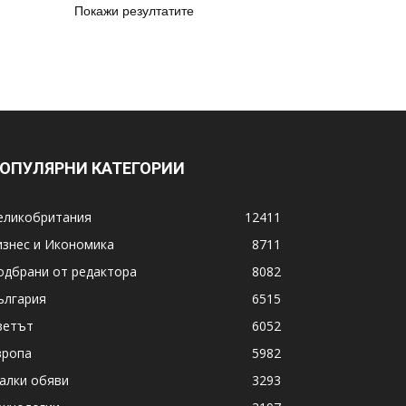
Покажи резултатите
ОПУЛЯРНИ КАТЕГОРИИ
еликобритания
12411
изнес и Икономика
8711
одбрани от редактора
8082
ългария
6515
ветът
6052
вропа
5982
алки обяви
3293