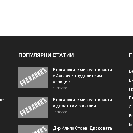
ПОПУЛЯРНИ СТАТИИ
П
Българските ми квартиранти
В
в Англия и трудовите им
Б
навици 2
10/12/2013
П
Б
те
Българските ми квартиранти
и делата им в Англия
С
01/10/2013
Е
М
Д-р Илиян Стоев: Дисковата