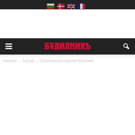
Начало
Тагове
Политическа партия Величие